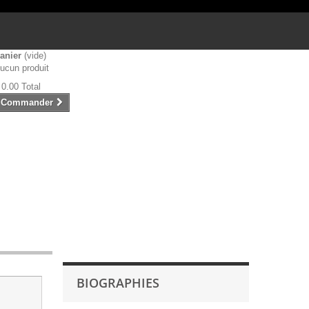
anier
(vide)
ucun produit
 0.00
Total
Commander
BIOGRAPHIES