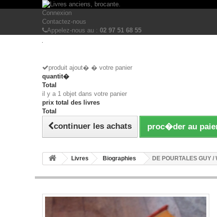
Connexion
Contactez-nous
Appelez-nous au :
02 97 51 68 55
produit ajout� � votre panier
quantit�
Total
il y a 1 objet dans votre panier
prix total des livres
Total
continuer les achats
proc�der au pai
Livres
Biographies
DE POURTALES GUY / 