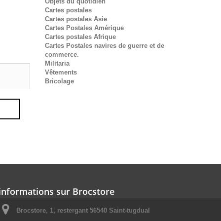
Objets du quotidien
Cartes postales
Cartes postales Asie
Cartes Postales Amérique
Cartes postales Afrique
Cartes Postales navires de guerre et de
commerce.
Militaria
Vêtements
Bricolage
informations sur Brocstore
Brocstore, 1, restergant 56540 Saint-tugdual